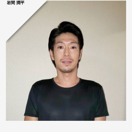
岩間 潤平