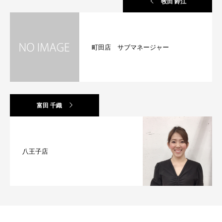
牧田 鈴江
町田店 サブマネージャー
富田 千織
八王子店