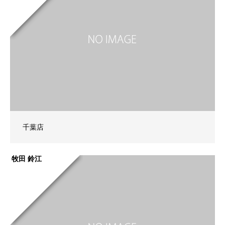
千葉店
牧田 鈴江